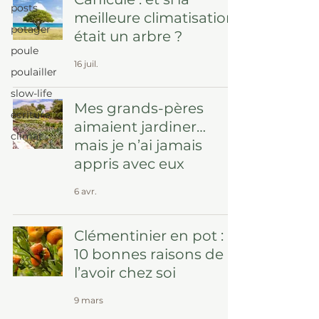
posts
meilleure climatisation
potager
était un arbre ?
poule
16 juil.
poulailler
slow-life
Mes grands-pères
écriture
aimaient jardiner…
climat
mais je n’ai jamais
appris avec eux
6 avr.
Clémentinier en pot :
10 bonnes raisons de
l’avoir chez soi
9 mars