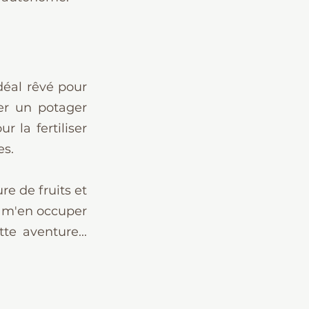
éal rêvé pour 
er un potager 
la fertiliser 
es.
 de fruits et 
 m'en occuper 
e aventure... 