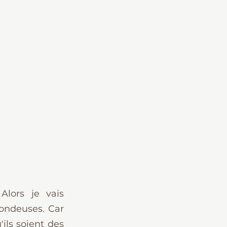
lors je vais 
ndeuses. Car 
ls soient des 