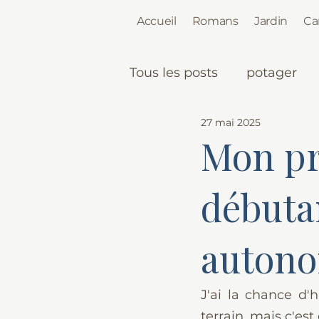
Accueil
Romans
Jardin
Ca
Tous les posts
potager
27 mai 2025
Mon pr
débuta
auton
J'ai la chance d'
terrain, mais c'es