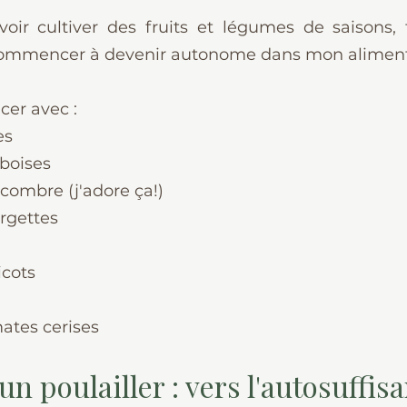
oir cultiver des fruits et légumes de saisons, fa
 commencer à devenir autonome dans mon aliment
er avec :
es
mboises
combre (j'adore ça!)
rgettes
icots
ates cerises
n poulailler : vers l'autosuffis