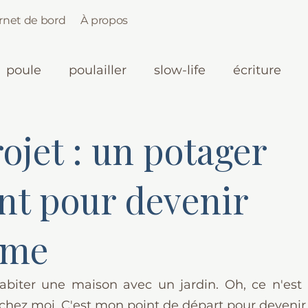
rnet de bord
À propos
poule
poulailler
slow-life
écriture
ojet : un potager
nt pour devenir
ome
habiter une maison avec un jardin. Oh, ce n'est
t chez moi. C'est mon point de départ pour deveni