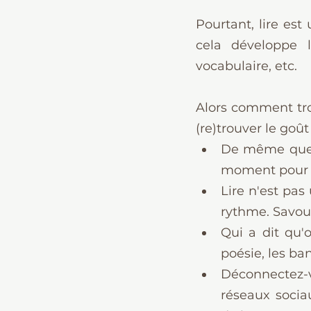
Pourtant, lire est 
cela développe l
vocabulaire, etc.
Alors comment tro
(re)trouver le goût
De même que p
moment pour l
Lire n'est pas
rythme. Savou
Qui a dit qu'
poésie, les ba
Déconnectez-
réseaux socia