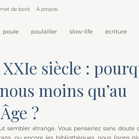
rnet de bord
À propos
poule
poulailler
slow-life
écriture
 XXIe siècle : pour
-nous moins qu’au
Âge ?
peut sembler étrange. Vous penseriez sans doute qu
crans, ou encore les bibliothèques, nous lisons pl