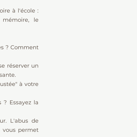
ire à l'école : 
 mémoire, le 
es ? Comment 
e réserver un 
sante.
ustée" à votre 
 ? Essayez la 
r. L'abus de 
e vous permet 