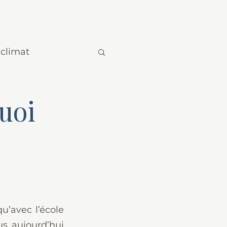
climat
quoi
’avec l’école 
us aujourd’hui 