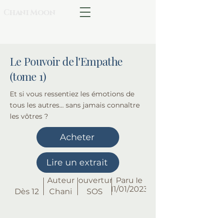
Chani Moon
Le Pouvoir de l'Empathe
(tome 1)
Et si vous ressentiez les émotions de
tous les autres... sans jamais connaître
les vôtres ?
Acheter
Lire un extrait
Âge de
Auteur
Couverture
Paru le
lecture
11/01/2023
Dès 12
Chani
SOS
ans
Moon
Samantha