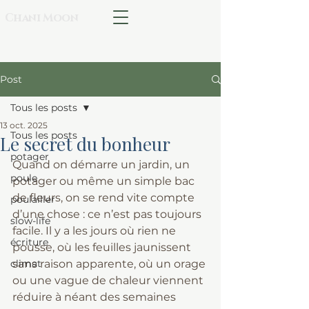
Chani Moon
Post
Tous les posts
13 oct. 2025
Tous les posts
Le secret du bonheur
potager
Quand on démarre un jardin, un 
poule
potager ou même un simple bac 
de fleurs, on se rend vite compte 
poulailler
d’une chose : ce n’est pas toujours 
slow-life
facile. Il y a les jours où rien ne 
écriture
pousse, où les feuilles jaunissent 
climat
sans raison apparente, où un orage 
ou une vague de chaleur viennent 
réduire à néant des semaines 