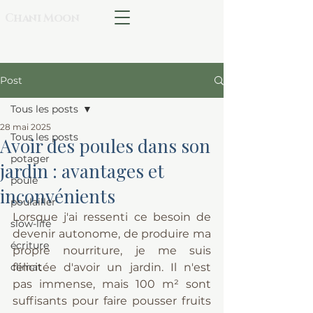
Chani Moon
Post
Tous les posts
28 mai 2025
Tous les posts
Avoir des poules dans son
potager
jardin : avantages et
poule
inconvénients
poulailler
Lorsque j'ai ressenti ce besoin de 
slow-life
devenir autonome, de produire ma 
écriture
propre nourriture, je me suis 
climat
félicitée d'avoir un jardin. Il n'est 
pas immense, mais 100 m² sont 
suffisants pour faire pousser fruits 