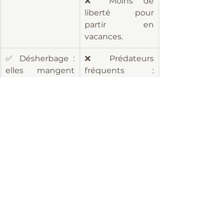
❌ Moins de 
liberté pour 
partir en 
vacances.
✅ Désherbage : 
❌ Prédateurs 
elles mangent 
fréquents : 
les mauvaises 
renards, fouines, 
herbes, et aussi 
rats, chiens, 
les limaces, 
rapaces, etc.
larves, vers, 
tiques, etc.
✅ Réduction des 
 ❌ Nuisances 
déchets : les 
possibles : bruit, 
poules mangent 
odeur (si 
les déchets 
entretien 
organiques de 
négligé).
cuisine.
❌ Tensions avec 