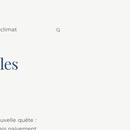
climat
les
velle quête : 
sais naïvement 