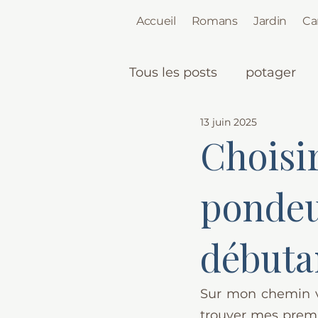
Accueil
Romans
Jardin
Ca
Tous les posts
potager
13 juin 2025
Choisi
pondeu
débuta
Sur mon chemin ve
trouver mes premiè