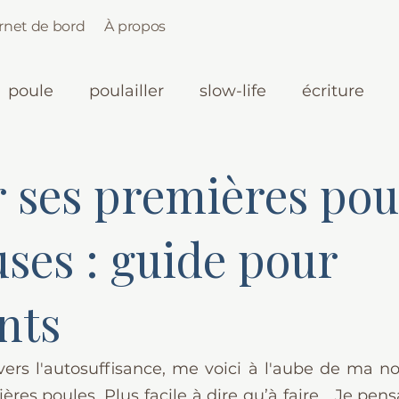
rnet de bord
À propos
poule
poulailler
slow-life
écriture
r ses premières pou
ses : guide pour
nts
rs l'autosuffisance, me voici à l'aube de ma nou
res poules. Plus facile à dire qu’à faire... Je pen