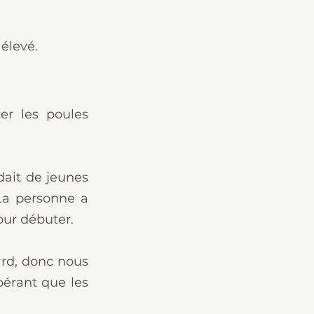
 élevé.
er les poules 
ait de jeunes 
La personne a 
our débuter.
ard, donc nous 
érant que les 