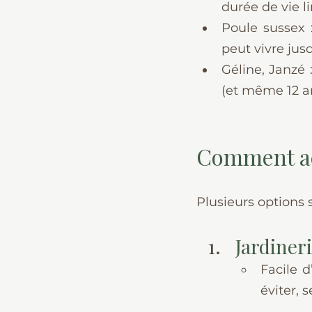
durée de vie li
Poule sussex 
peut vivre jusq
Géline, Janzé 
(et même 12 an
Comment ac
Plusieurs options s
Jardiner
Facile d
éviter, 