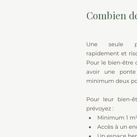
Combien de 
Une seule pou
rapidement et risq
Pour le bien-être 
avoir une ponte 
minimum deux po
Pour leur bien-êtr
prévoyez :
Minimum 1 m² p
Accès à un enc
Un espace her