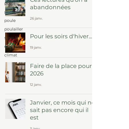
posts
abandonnées
potager
26 janv.
poule
poulailler
Pour les soirs d'hiver...
slow-life
écriture
19 janv.
climat
Faire de la place pour
2026
12 janv.
Janvier, ce mois qui ne
sait pas encore qui il
est
3 janv.