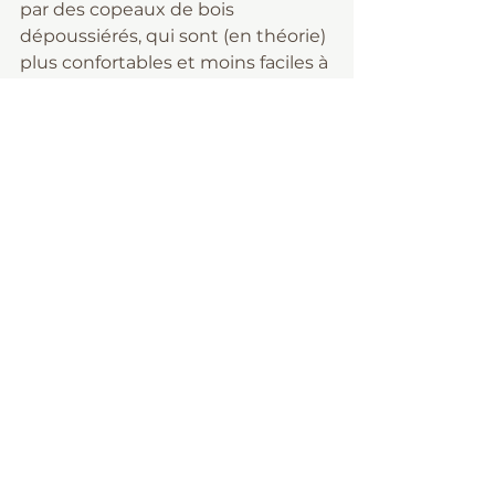
par des copeaux de bois 
dépoussiérés, qui sont (en théorie) 
plus confortables et moins faciles à 
jeter dehors. Peut-être que les 
poules les garderont à l’intérieur ? 
Je verrai bien ! 😁
En attendant, je continue 
d’observer leurs manies avec un 
mélange de résignation et de 
tendresse. Elles ont leur logique à 
elles… Et moi, j’ai des bras pour 
ramasser de la paille tous les jours ! 
😄
FAQ – Poules et litière du 