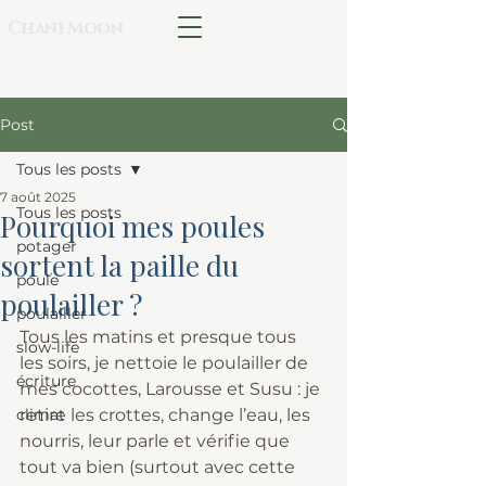
Chani Moon
Post
Tous les posts
7 août 2025
Tous les posts
Pourquoi mes poules
potager
sortent la paille du
poule
poulailler ?
poulailler
Tous les matins et presque tous 
slow-life
les soirs, je nettoie le poulailler de 
écriture
mes cocottes, Larousse et Susu : je 
climat
retire les crottes, change l’eau, les 
nourris, leur parle et vérifie que 
tout va bien (surtout avec cette 