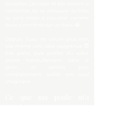
poulailler, Larousse et elle étaient si 
contentes de se retrouver qu’elles 
se sont mises à caqueter comme 
deux commères sur un banc 😂
Depuis, Susu ne couve plus rien, 
pas même une idée saugrenue 😇 
Elle pond, puis profite du soleil, 
picore tranquillement dans le 
jardin, et semble avoir 
complètement oublié son oeuf 
imaginaire.
Ce que ma poule m’a 
appris
Finalement, Susu était peut-être 
bien tombée sur la tête. Mais sa 