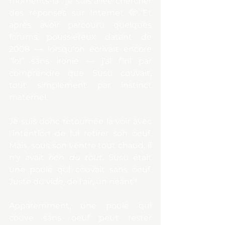
moments-là : je suis allée chercher 
des réponses sur Internet 🫣 Et 
après avoir parcouru quelques 
forums poussiéreux datant de 
2008 — lorsqu'on écrivait encore 
“lol” sans ironie — j’ai fini par 
comprendre que Susu couvait, 
tout simplement par instinct 
maternel.
Je suis donc retournée la voir avec 
l'intention de lui retirer son oeuf. 
Mais, sous son ventre tout chaud, il 
n'y avait 
rien du tout
. Susu était 
une poule qui couvait sans oeuf. 
Juste du vide, de l'air, un néant !
Apparemment, une poule qui 
couve sans oeuf peut rester 